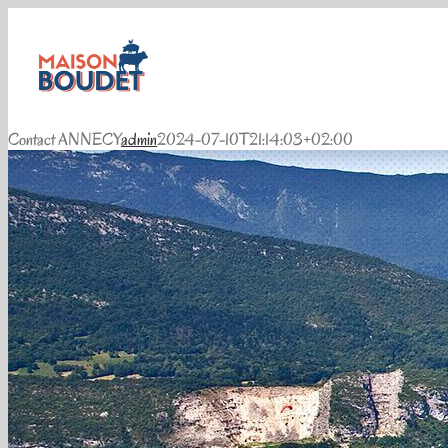
Passer
au
contenu
Contact ANNECY
admin
2024-07-10T21:14:03+02:00