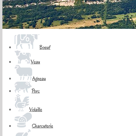
Boeuf
Veau
Agneau
Porc
Volaille
Charcuterie