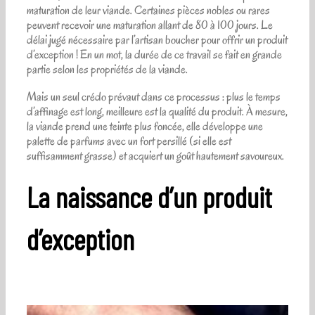
maturation de leur viande. Certaines pièces nobles ou rares
peuvent recevoir une maturation allant de 80 à 100 jours. Le
délai jugé nécessaire par l’artisan boucher pour offrir un produit
d’exception ! En un mot, la durée de ce travail se fait en grande
partie selon les propriétés de la viande.
Mais un seul crédo prévaut dans ce processus : plus le temps
d’affinage est long, meilleure est la qualité du produit. À mesure,
la viande prend une teinte plus foncée, elle développe une
palette de parfums avec un fort persillé (si elle est
suffisamment grasse) et acquiert un goût hautement savoureux.
La naissance d’un produit
d’exception