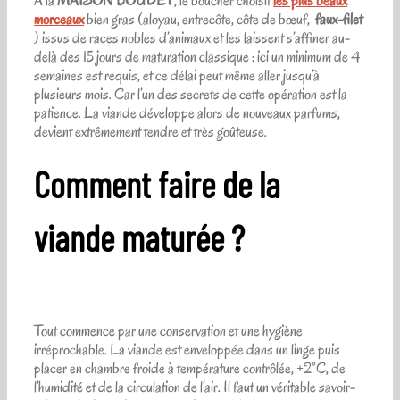
À la
MAISON BOUDET
, le boucher choisit
les plus beaux
morceaux
bien gras (aloyau, entrecôte, côte de bœuf,
faux-filet
) issus de races nobles d’animaux et les laissent s’affiner au-
delà des 15 jours de maturation classique : ici un minimum de 4
semaines est requis, et ce délai peut même aller jusqu’à
plusieurs mois. Car l’un des secrets de cette opération est la
patience. La viande développe alors de nouveaux parfums,
devient extrêmement tendre et très goûteuse.
Comment faire de la
viande maturée ?
Tout commence par une conservation et une hygiène
irréprochable. La viande est enveloppée dans un linge puis
placer en chambre froide à température contrôlée, +2°C, de
l’humidité et de la circulation de l’air. Il faut un véritable savoir-